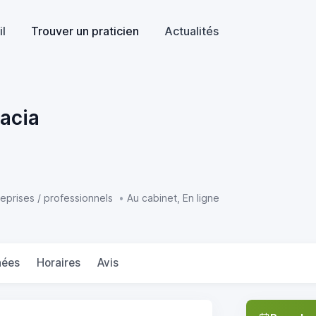
il
Trouver un praticien
Actualités
Macia
eprises / professionnels
•
Au cabinet, En ligne
nées
Horaires
Avis