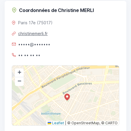
Coordonnées de Christine MERLI
Paris 17e (75017)
christinemerli.fr
•••••@•••••••
•• •• •• ••
+
−
Leaflet
|
© OpenStreetMap, © CARTO