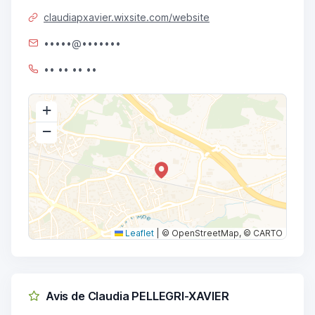
claudiapxavier.wixsite.com/website
•••••@•••••••
•• •• •• ••
+
−
Leaflet
|
© OpenStreetMap, © CARTO
Avis de Claudia PELLEGRI-XAVIER