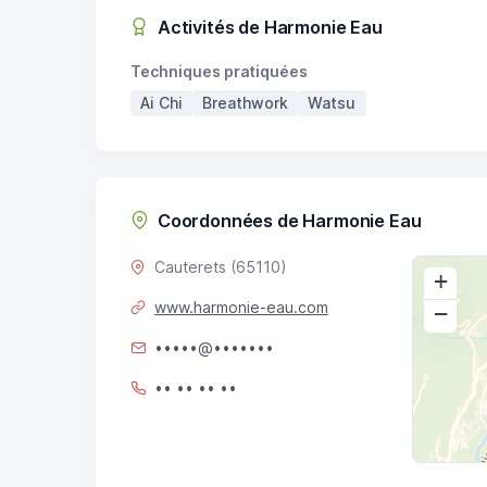
Activités de Harmonie Eau
Techniques pratiquées
Ai Chi
Breathwork
Watsu
Coordonnées de Harmonie Eau
Cauterets (65110)
+
www.harmonie-eau.com
−
•••••@•••••••
•• •• •• ••