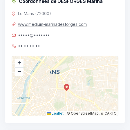
Coordonnées de DESFORGES Marina
Le Mans (72000)
www.medium-marinadesforges.com
•••••@•••••••
•• •• •• ••
+
−
Leaflet
|
© OpenStreetMap, © CARTO