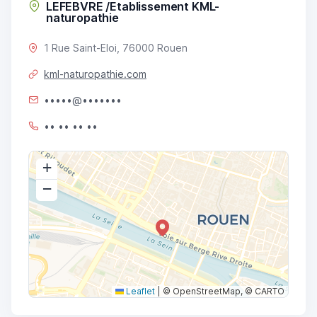
LEFEBVRE /Etablissement KML-
naturopathie
1 Rue Saint-Eloi, 76000 Rouen
kml-naturopathie.com
•••••@•••••••
•• •• •• ••
+
−
Leaflet
|
© OpenStreetMap, © CARTO