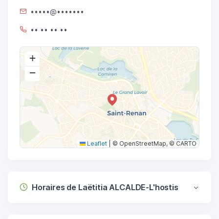
•••••@•••••••
•• •• •• ••
+
−
Leaflet
|
© OpenStreetMap, © CARTO
Horaires de Laëtitia ALCALDE-L'hostis