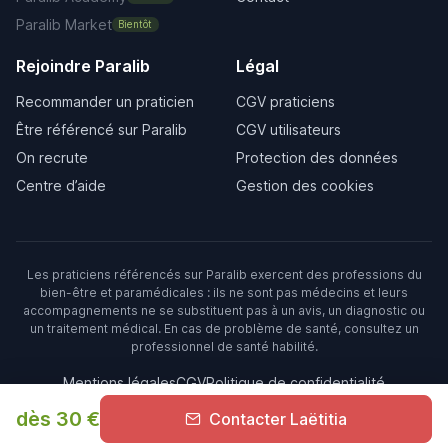
Paralib Market
Bientôt
Rejoindre Paralib
Légal
Recommander un praticien
CGV praticiens
Être référencé sur Paralib
CGV utilisateurs
On recrute
Protection des données
Centre d’aide
Gestion des cookies
Les praticiens référencés sur Paralib exercent des professions du
bien-être et paramédicales : ils ne sont pas médecins et leurs
accompagnements ne se substituent pas à un avis, un diagnostic ou
un traitement médical. En cas de problème de santé, consultez un
professionnel de santé habilité.
Mentions légales
CGV
Politique de confidentialité
dès 30 €
Contacter Laëtitia
© 2026 Paralib. Tous droits réservés.