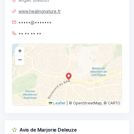
Anglet (64600)
www.healingnature.fr
•••••@•••••••
•• •• •• ••
+
−
Leaflet
|
© OpenStreetMap, © CARTO
Avis de Marjorie Deleuze