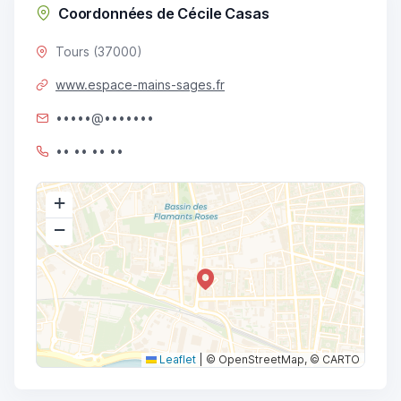
Coordonnées de Cécile Casas
Tours (37000)
www.espace-mains-sages.fr
•••••@•••••••
•• •• •• ••
+
−
Leaflet
|
© OpenStreetMap, © CARTO